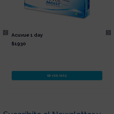
Acuvue oasys toric
Previous
Ne
$2750
VER MÁS