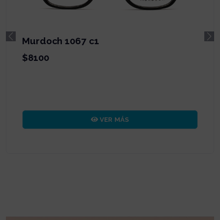
Murdoch 25048 c01
Previous
Ne
$8500
VER MÁS