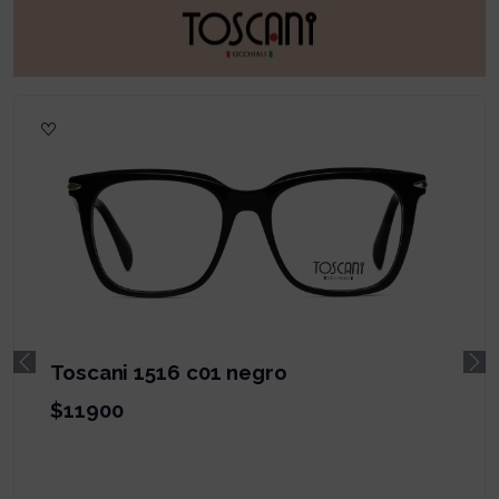
Toscani 1616 c01 negro
Previous
Ne
$11900