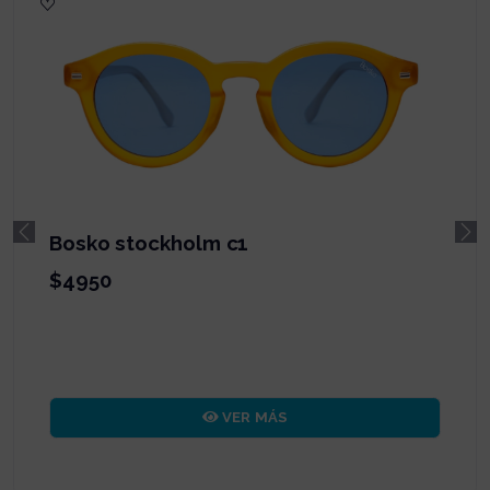
Bosko brussels c1
Previous
Ne
$4950
VER MÁS