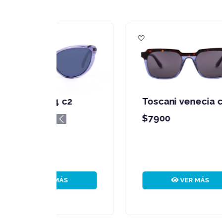
Toscani 2551 c04
T
$11900
$
Previous
VER MÁS