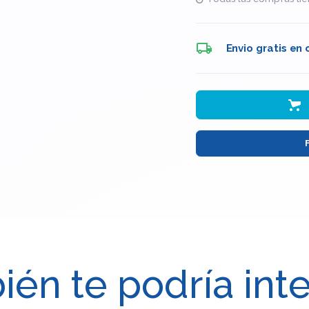
Envio gratis en
én te podría int