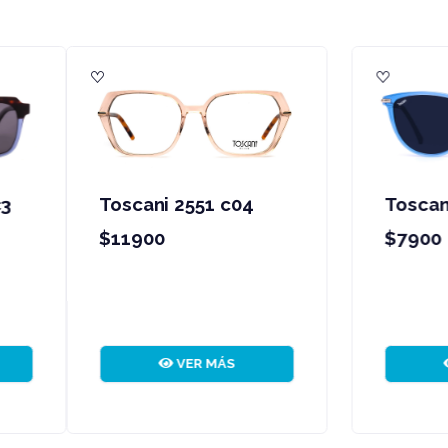
oscani 1001 c4
Toscani 1336 c2
7900
$7900
VER MÁS
VER MÁS