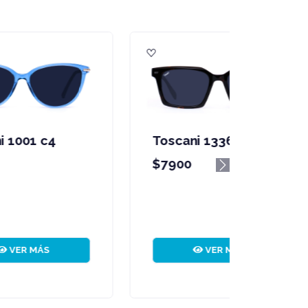
Toscani 1709 c03
marrón
Next
$11900
VER MÁS