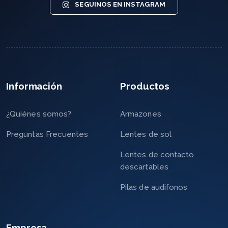
SEGUINOS EN INSTAGRAM
Información
Productos
¿Quiénes somos?
Armazones
Preguntas Frecuentes
Lentes de sol
Lentes de contacto
descartables
Pilas de audifonos
Empresa