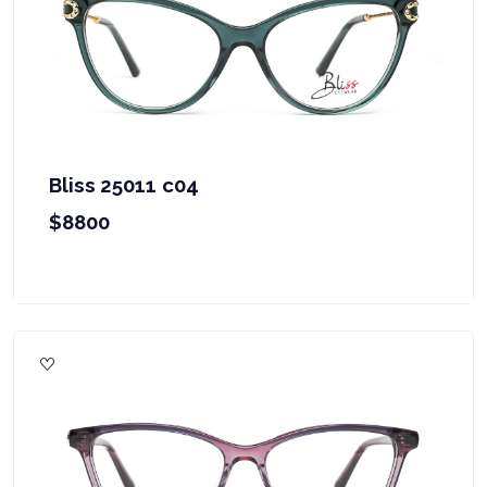
Bliss 25011 c04
$8800