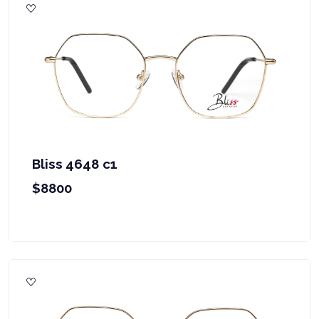
Bliss 4648 c1
$8800