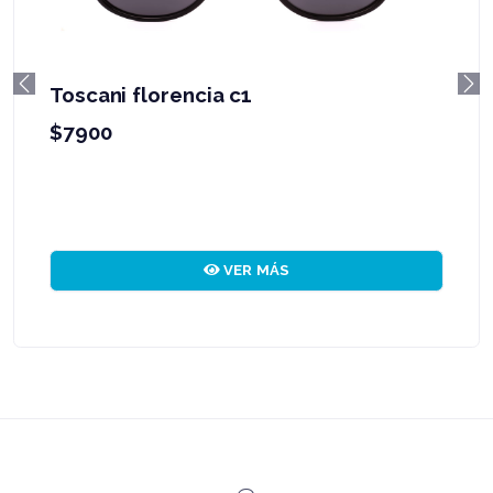
Toscani florencia c1
Previous
Ne
$7900
VER MÁS