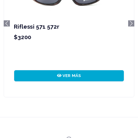
Riflessi 571 572r
Previous
Ne
$3200
VER MÁS