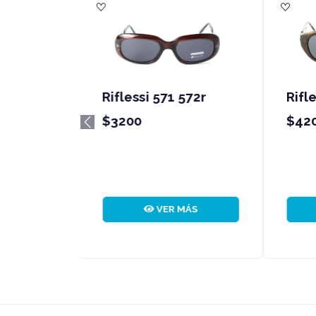
Riflessi 565 595r
R
$4200
$
Previous
VER MÁS