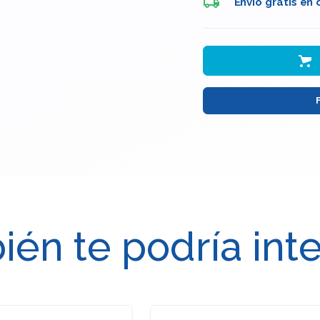
Envio gratis en
én te podría int