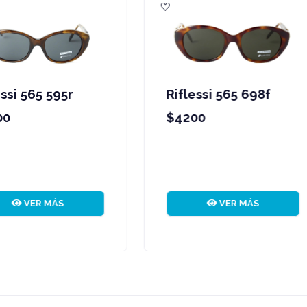
iflessi 565 698f
Riflessi 570 564r
4200
$3200
VER MÁS
VER MÁS