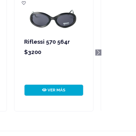
Riflessi 571 564r
$3200
Next
VER MÁS