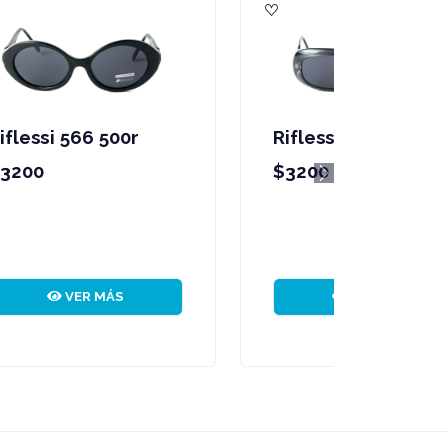
Riflessi 565 698f
$4200
Next
VER MÁS