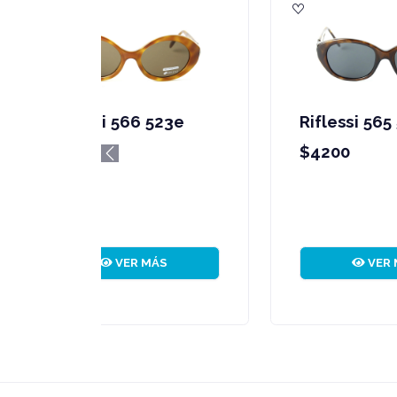
Riflessi 571 572r
R
$3200
$
Previous
VER MÁS