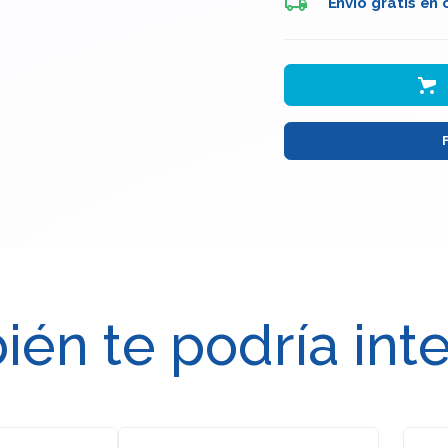
Envio gratis en
én te podría int