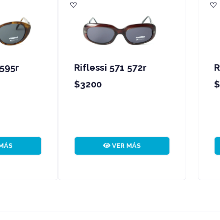
iflessi 566 500r
Riflessi 571 564r
3200
$3200
VER MÁS
VER MÁS