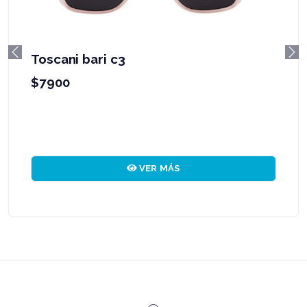
Toscani bari c3
Previous
Ne
$7900
VER MÁS