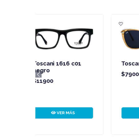
Toscani bari c2
T
m
$7900
Previous
$
VER MÁS