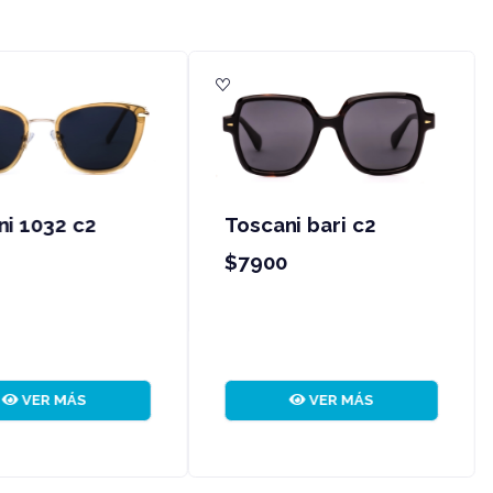
oscani 1520 c02
Toscani 1269 c4
arrón
$7900
11900
VER MÁS
VER MÁS