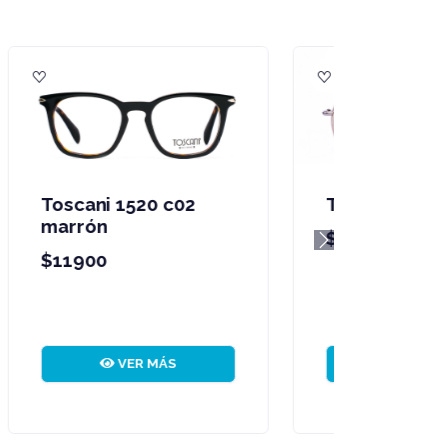
Toscani negro mate
1625 c01
Next
$11900
VER MÁS