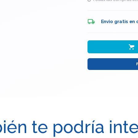
Envio gratis en
én te podría int