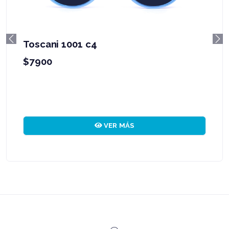
Toscani 1001 c4
Previous
Ne
$7900
VER MÁS