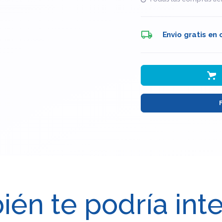
Envio gratis en
én te podría int