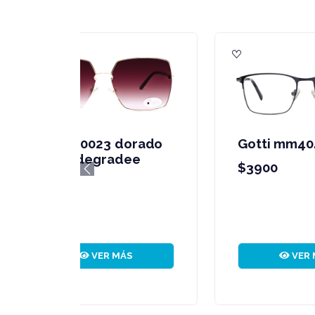
Gotti mw5001 c4
G
r
$3900
Previous
$
VER MÁS