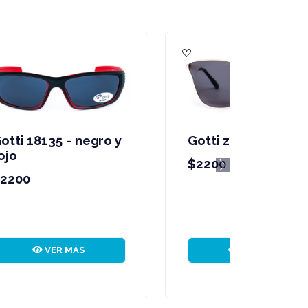
Gotti zc104 c11
$2200
Next
VER MÁS