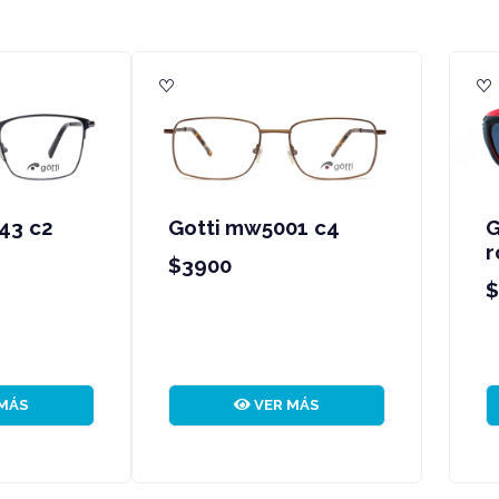
otti 18135 - negro y
Gotti zc104 c84
ojo
$2200
2200
VER MÁS
VER MÁS