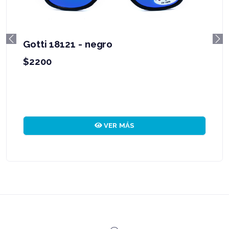
Gotti 18121 - negro
Previous
Ne
$2200
VER MÁS