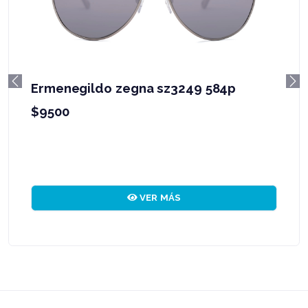
Ermenegildo zegna sz3249 584p
Previous
Ne
$9500
VER MÁS