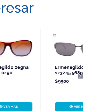
eresar
Ermenegildo zegna
sz3603 0z42
Next
$9500
VER MÁS