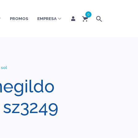
0
PROMOS
EMPRESA
 sol
egildo
 sz3249