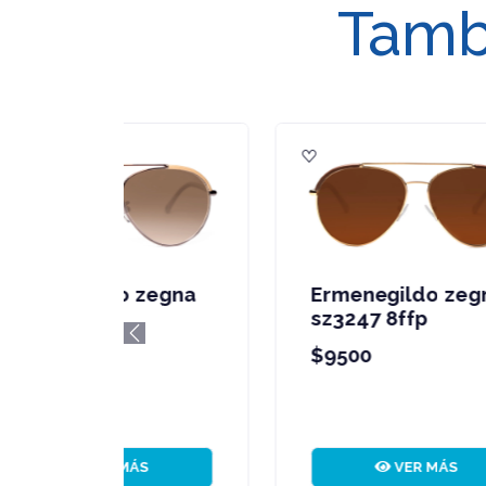
Tambi
Ermenegildo zegna
E
sz3245 0531
s
Previous
$9500
$
VER MÁS