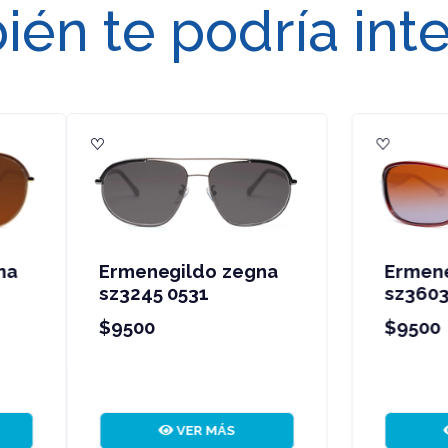
én te podría int
rmenegildo zegna
Ermenegildo zegna
z3603 0z90
sz3245 568p
9500
$9500
VER MÁS
VER MÁS