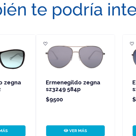
én te podría int
rmenegildo zegna
Ermenegildo zegna
z3250 0568
sz3247 8ffp
9500
$9500
VER MÁS
VER MÁS