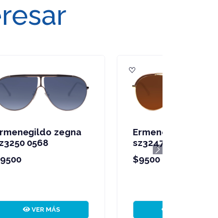
eresar
Ermenegildo zegna
sz3603 0z90
Next
$9500
VER MÁS