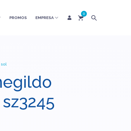
0
PROMOS
EMPRESA
 sol
egildo
 sz3245