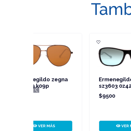
Tambi
Ermenegildo zegna
E
sz3249 584p
s
Previous
$9500
$
VER MÁS