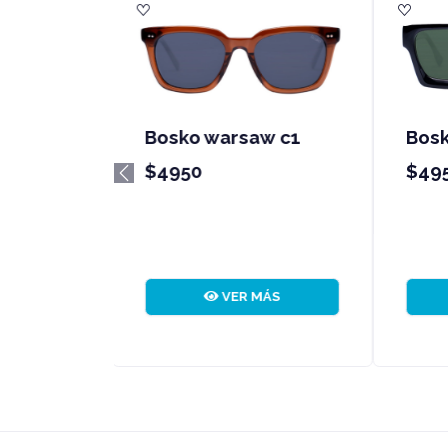
Bosko brussels c1
B
$4950
$
Previous
VER MÁS