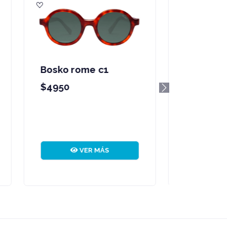
Bosko rin c1
$11500
Next
VER MÁS