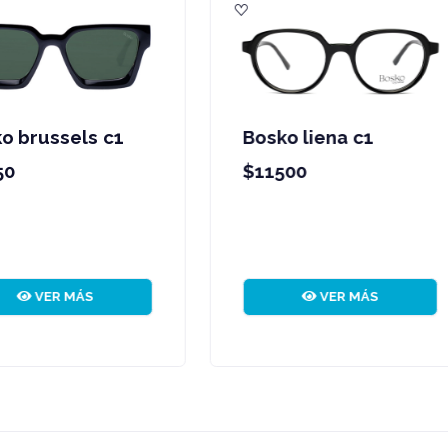
osko liena c1
Bosko rome c1
11500
$4950
VER MÁS
VER MÁS