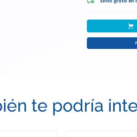
Envio gratis en
én te podría int