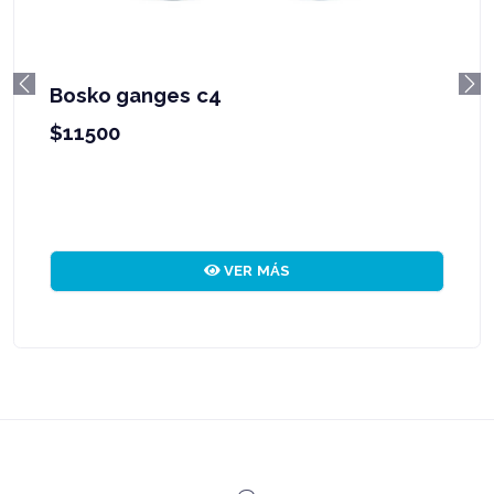
Bosko ganges c4
Previous
Ne
$11500
VER MÁS