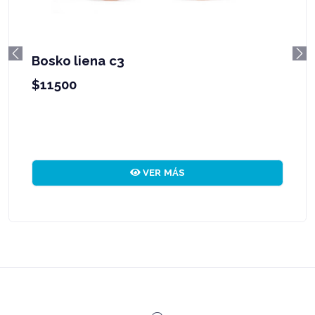
Bosko liena c3
Previous
Ne
$11500
VER MÁS