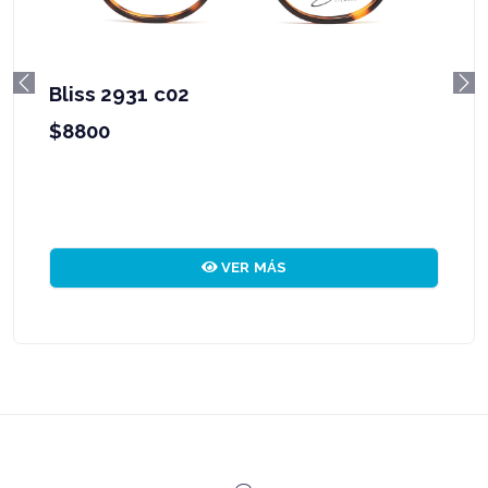
Bliss 2931 c02
Previous
Ne
$8800
VER MÁS