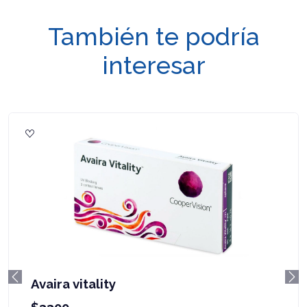
También te podría
interesar
Avaira vitality
Previous
Ne
$3300