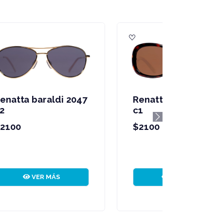
45
Renatta baraldi 2042
c1
Next
$2100
VER MÁS