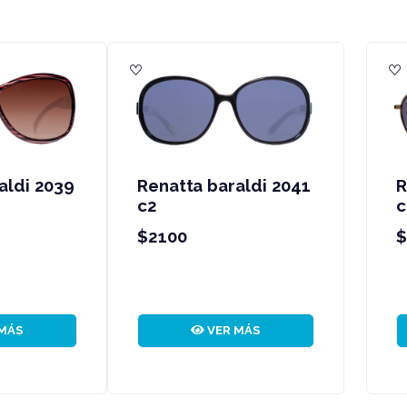
enatta baraldi 2047
Renatta baraldi 20
2
c1
2100
$2100
VER MÁS
VER MÁS