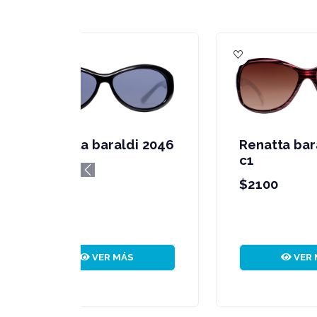
Renatta baraldi 2041
R
c2
c
Previous
$2100
$
VER MÁS