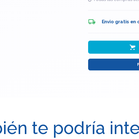
Envio gratis en
én te podría int