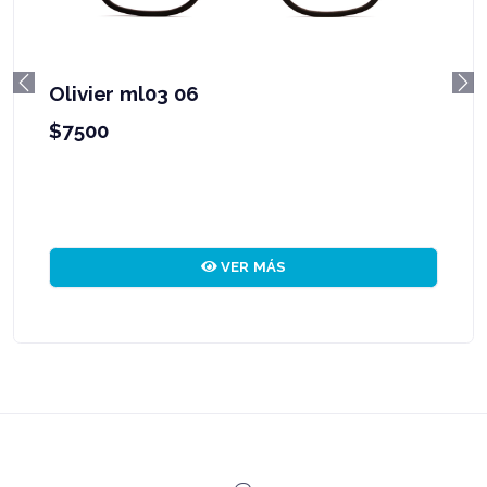
Olivier ml03 06
Previous
Ne
$7500
VER MÁS