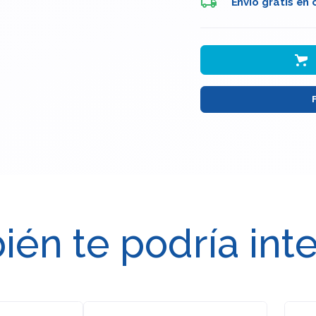
Envio gratis en
én te podría int