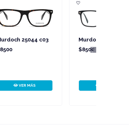
2
Murdoch wd1467 c2
$8500
Next
VER MÁS