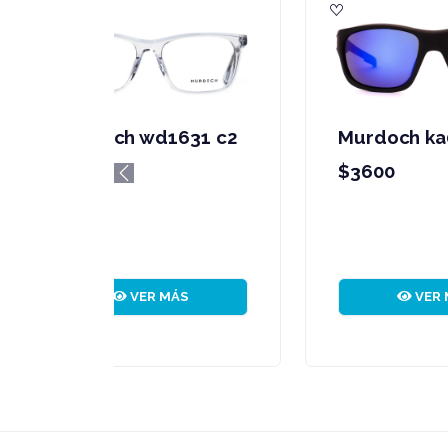
Murdoch mm15087
M
c2 gris
$
Previous
$8100
VER MÁS