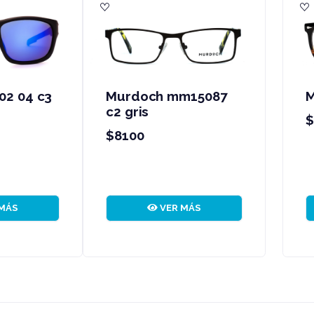
urdoch 25044 c03
Murdoch wd1627 c
8500
$8500
VER MÁS
VER MÁS