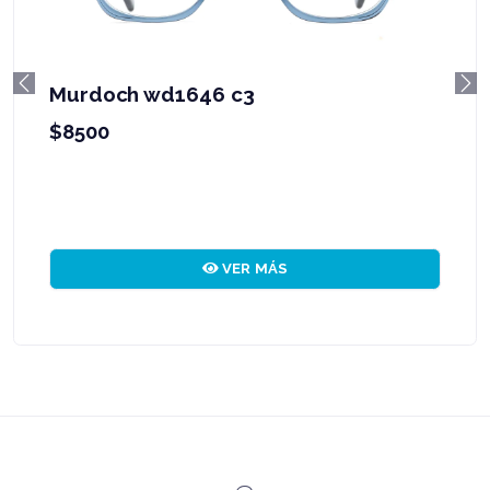
Murdoch wd1646 c3
Previous
Ne
$8500
VER MÁS