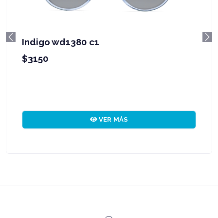
Indigo wd1380 c1
Previous
Ne
$3150
VER MÁS