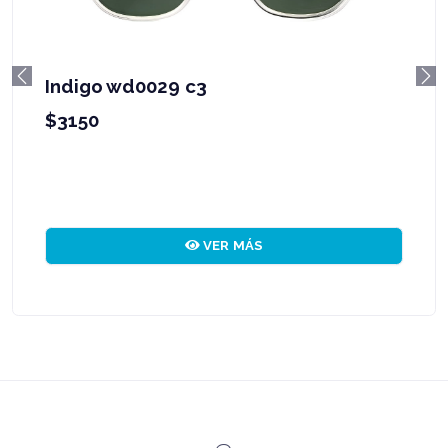
Indigo wd0029 c3
Previous
Ne
$3150
VER MÁS