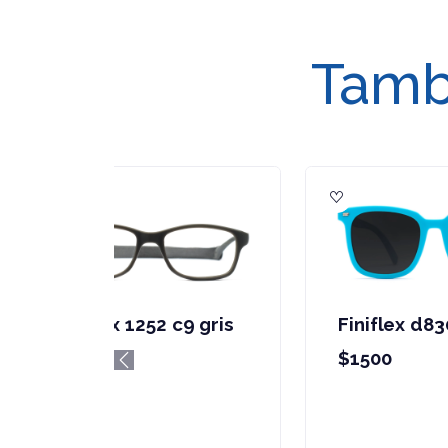
Tambi
Finiflex 1154 c4
F
celeste
$
Previous
$3900