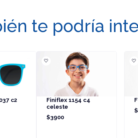
én te podría int
iniflex 1302 c9 gris
Finiflex 1204 c6 lila
3900
$3900