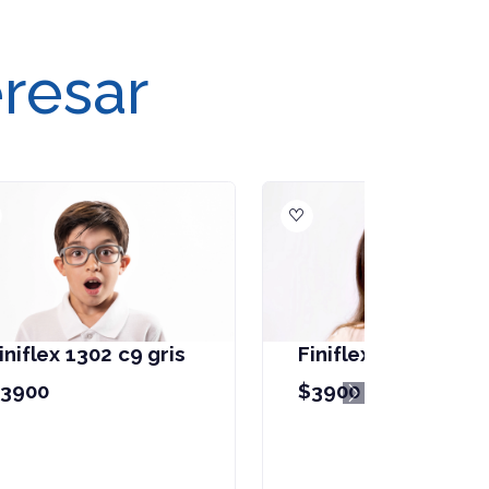
eresar
Finiflex 1203 c2 azul
$3900
Next