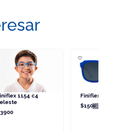
eresar
Finiflex 1203 c9 gris
$3900
Next