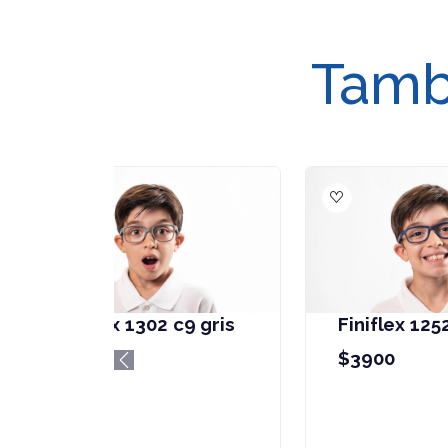
Tambi
Finiflex 1302 c4
F
celeste
c
Previous
$3900
$