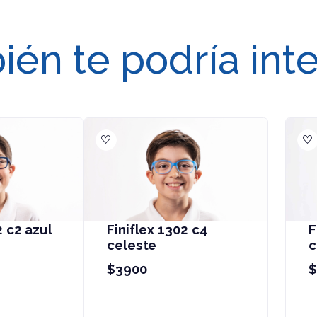
én te podría int
iniflex 1154 c4
Finiflex d83025 c4
eleste
$1500
3900