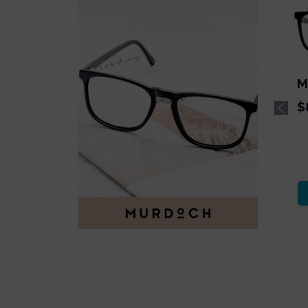
M
$
Previ