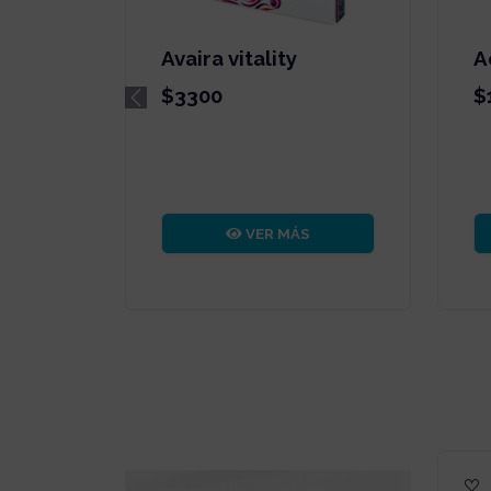
Avaira vitality
A
$3300
$
Previous
VER MÁS