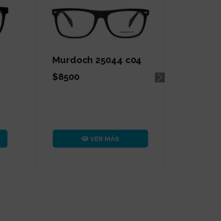
Murdoch 25044 c04
$8500
Next
VER MÁS