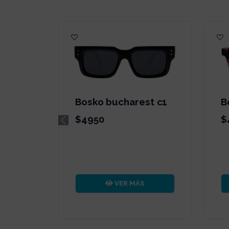
Bosko bucharest c1
B
$4950
$
Previous
VER MÁS