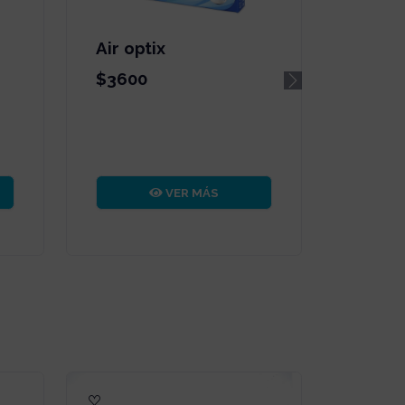
Air optix
$3600
Next
VER MÁS