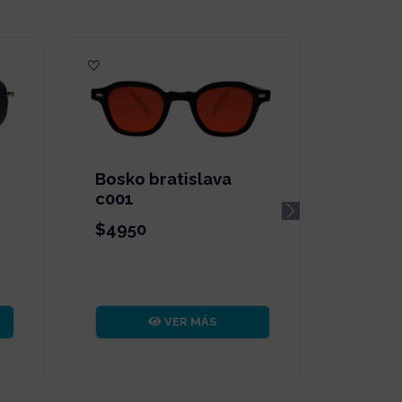
Bosko bratislava
c001
Next
$4950
VER MÁS