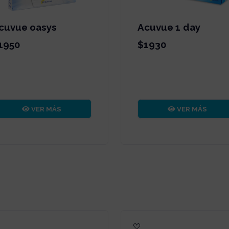
cuvue oasys
Acuvue 1 day
1950
$1930
VER MÁS
VER MÁS