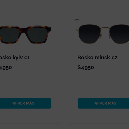
osko kyiv c1
Bosko minsk c2
4950
$4950
VER MÁS
VER MÁS