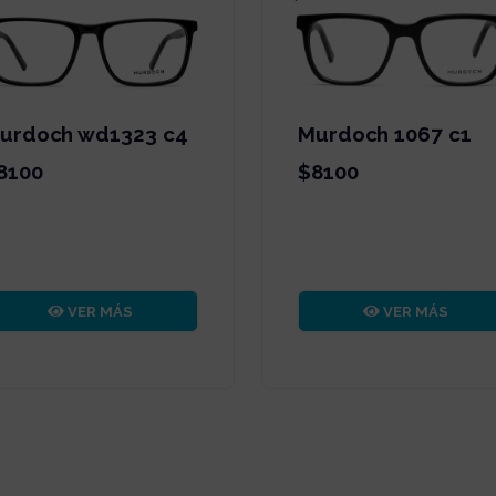
urdoch wd1323 c4
Murdoch 1067 c1
8100
$8100
ous
VER MÁS
VER MÁS